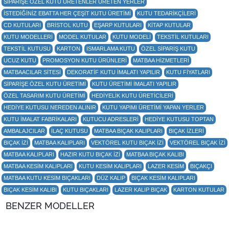
SİPARİŞE ÖZEL KUTU ÜRETENLER ÜRETEN YERLER
İSTEDİĞİNİZ EBATTA HER ÇEŞİT KUTU ÜRETİMİ
KUTU TEDARİKÇİLERİ
CD KUTULARI
BRİSTOL KUTU
EŞARP KUTULARI
KİTAP KUTULAR
KUTU MODELLERI
MODEL KUTULAR
KUTU MODELI
TEKSTIL KUTULARI
TEKSTIL KUTUSU
KARTON
ISMARLAMA KUTU
ÖZEL SIPARIŞ KUTU
UCUZ KUTU
PROMOSYON KUTU ÜRÜNLERI
MATBAA HIZMETLERI
MATBAACILAR SITESI
DEKORATİF KUTU İMALATI YAPILIR
KUTU FİYATLARI
SİPARİŞE ÖZEL KUTU ÜRETİMİ
KUTU ÜRETİMİ İMALATI YAPILIR
ÖZEL TASARIM KUTU ÜRETİMİ
HEDİYELİK KUTU ÜRETİCİLERİ
HEDİYE KUTUSU NEREDEN ALINIR
KUTU YAPIMI ÜRETİMİ YAPAN YERLER
KUTU İMALAT FABRİKALARI
KUTUCU ADRESLERİ
HEDİYE KUTUSU TOPTAN
AMBALAJCILAR
ILAÇ KUTUSU
MATBAA BIÇAK KALIPLARI
BIÇAK IZLERI
BIÇAK IZI
MATBAA KALIPLARI
VEKTÖREL KUTU BIÇAK IZI
VEKTÖREL BIÇAK IZI
MATBAA KALIPLARI
HAZIR KUTU BIÇAK IZI
MATBAA BIÇAK KALIBI
MATBAA KESIM KALIPLARI
KUTU KESIM KALIPLARI
LAZER KESIM
BIÇAKÇI
MATBAA KUTU KESIM BIÇAKLARI
DÜZ KALIP
BIÇAK KESIM KALIPLARI
BIÇAK KESIM KALIBI
KUTU BIÇAKLARI
LAZER KALIP BIÇAK
KARTON KUTULAR
BENZER MODELLER