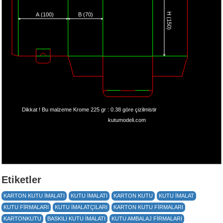
A (100)
B (70)
H (150)
Dikkat ! Bu malzeme Krome 225 gr : 0.38 göre çizilmistir
kutumodeli.com
Etiketler
KARTON KUTU IMALATI
KUTU IMALATI
KARTON KUTU
KUTU IMALAT
KUTU FIRMALARI
KUTU IMALATÇILARI
KARTON KUTU FIRMALARI
KARTONKUTU
BASKILI KUTU IMALATI
KUTU AMBALAJ FIRMALARI