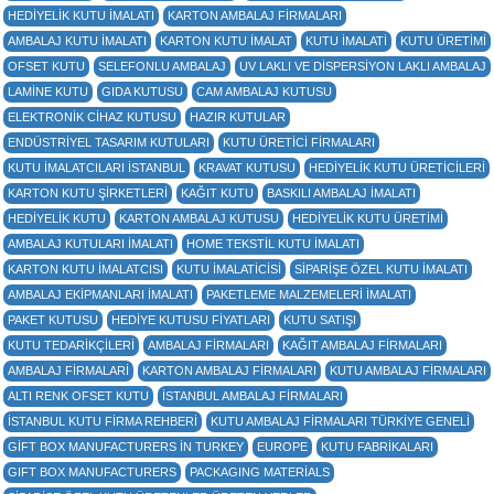
HEDIYELIK KUTU IMALATI
KARTON AMBALAJ FIRMALARI
AMBALAJ KUTU IMALATI
KARTON KUTU IMALAT
KUTU IMALATI
KUTU ÜRETIMI
OFSET KUTU
SELEFONLU AMBALAJ
UV LAKLI VE DISPERSIYON LAKLI AMBALAJ
LAMINE KUTU
GIDA KUTUSU
CAM AMBALAJ KUTUSU
ELEKTRONIK CIHAZ KUTUSU
HAZIR KUTULAR
ENDÜSTRIYEL TASARIM KUTULARI
KUTU ÜRETICI FIRMALARI
KUTU IMALATCILARI ISTANBUL
KRAVAT KUTUSU
HEDIYELIK KUTU ÜRETICILERI
KARTON KUTU ŞIRKETLERI
KAĞIT KUTU
BASKILI AMBALAJ IMALATI
HEDIYELIK KUTU
KARTON AMBALAJ KUTUSU
HEDIYELIK KUTU ÜRETIMI
AMBALAJ KUTULARI IMALATI
HOME TEKSTIL KUTU IMALATI
KARTON KUTU IMALATCISI
KUTU IMALATICISI
SIPARIŞE ÖZEL KUTU IMALATI
AMBALAJ EKIPMANLARI IMALATI
PAKETLEME MALZEMELERI IMALATI
PAKET KUTUSU
HEDIYE KUTUSU FIYATLARI
KUTU SATIŞI
KUTU TEDARIKÇILERI
AMBALAJ FIRMALARI
KAĞIT AMBALAJ FIRMALARI
AMBALAJ FIRMALARI
KARTON AMBALAJ FIRMALARI
KUTU AMBALAJ FIRMALARI
ALTI RENK OFSET KUTU
ISTANBUL AMBALAJ FIRMALARI
ISTANBUL KUTU FIRMA REHBERI
KUTU AMBALAJ FIRMALARI TÜRKIYE GENELI
GIFT BOX MANUFACTURERS IN TURKEY
EUROPE
KUTU FABRİKALARI
GIFT BOX MANUFACTURERS
PACKAGING MATERİALS