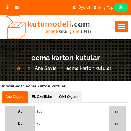
Üye Ol -
Giriş Yap
ecma karton kutular
Ana Sayfa
ecma karton kutular
Model Adı :
ecma karton kutular
Ana Ölçüler
Ek Özellikler
Gizli Ölçüler
A:
mm
B:
mm