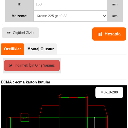
H:
mm
Malzeme:
mm
Ölçüleri Gizle
Hesapla
Özellikler
Montaj Oluştur
İndirmek İçin Giriş Yapınız
ECMA : ecma karton kutular
MB-18-289