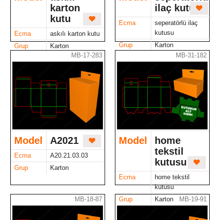
karton
ilaç kutusu
kutu
Ecma
seperatörlü ilaç
kutusu
Ecma
askılı karton kutu
Grup
Karton
Grup
Karton
MB-17-283
MB-31-182
Model
A2021
Model
home
tekstil
Ecma
A20.21.03.03
kutusu
Grup
Karton
Ecma
home tekstil
kutusu
MB-18-87
MB-19-91
Grup
Karton