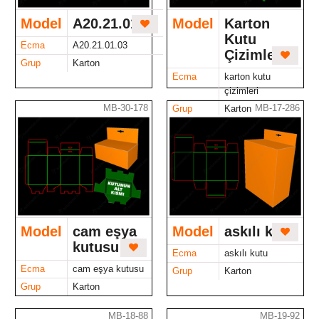
Model
A20.21.01.03
Model
Karton
Kutu
Ecma
A20.21.01.03
Çizimleri
Grup
Karton
Ecma
karton kutu
çizimleri
MB-30-178
MB-17-286
Grup
Karton
Model
cam eşya
Model
askılı kutu
kutusu
Ecma
askılı kutu
Ecma
cam eşya kutusu
Grup
Karton
Grup
Karton
MB-18-88
MB-19-92