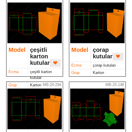
Model
çeşitli
Model
çorap
karton
kutuları
kutular
Ecma
çorap kutuları
Ecma
çeşitli karton
Grup
Karton
kutular
MB-20-294
MB-25-148
Grup
Karton