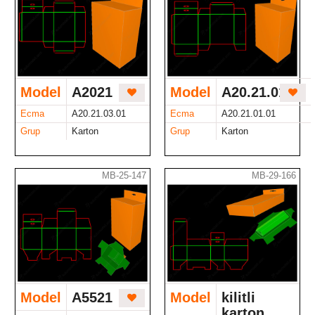
Model
A2021
Model
A20.21.01.01
Ecma
A20.21.03.01
Ecma
A20.21.01.01
Grup
Karton
Grup
Karton
MB-25-147
MB-29-166
Model
A5521
Model
kilitli
karton