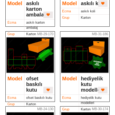
Model
askılı
Model
askılı koli
karton
Ecma
askılı koli
ambalaj
Grup
Karton
Ecma
askılı karton
ambalaj
MB-29-170
MB-31-186
Grup
Karton
Model
ofset
Model
hediyelik
baskılı
kutu
kutu
modelleri
Ecma
ofset baskılı kutu
Ecma
hediyelik kutu
modelleri
Grup
Karton
MB-24-130
MB-30-174
Grup
Karton