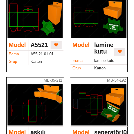
Model
A5521
Model
lamine
kutu
Ecma
A55.21.01.01
Ecma
lamine kutu
Grup
Karton
Grup
Karton
MB-35-211
MB-34-192
Model
askılı
Model
seperatörlü