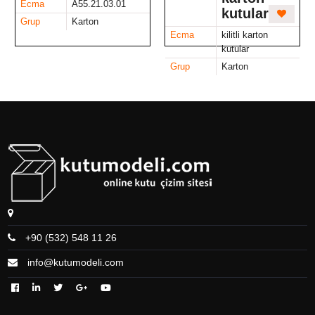
Ecma
A55.21.03.01
kutular
Grup
Karton
Ecma
kilitli karton
kutular
Grup
Karton
+90 (532) 548 11 26
info@kutumodeli.com