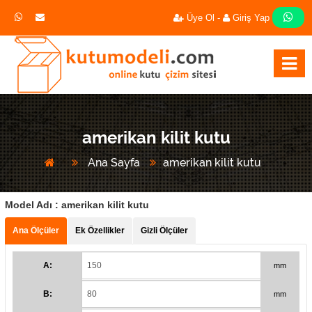
Üye Ol -
Giriş Yap
amerikan kilit kutu
Ana Sayfa
amerikan kilit kutu
Model Adı :
amerikan kilit kutu
Ana Ölçüler
Ek Özellikler
Gizli Ölçüler
A:
mm
B:
mm